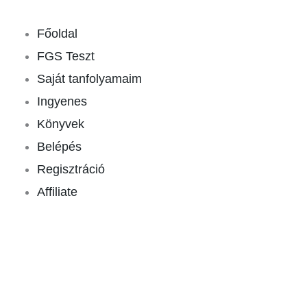
Skip
to
Főoldal
content
FGS Teszt
Saját tanfolyamaim
Ingyenes
Könyvek
Belépés
Regisztráció
Affiliate