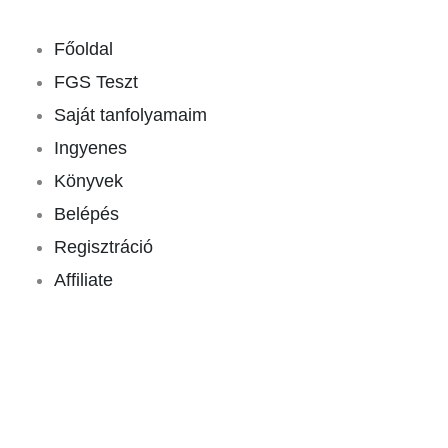
Skip
to
Főoldal
content
FGS Teszt
Saját tanfolyamaim
Ingyenes
Könyvek
Belépés
Regisztráció
Affiliate