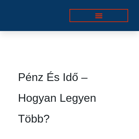
Skip
to
content
Pénz És Idő –
Hogyan Legyen
Több?