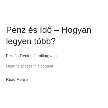
Pénz
és
Pénz és Idő – Hogyan
Idő
–
legyen több?
Hogyan
legyen
Fizetős Tréning
/
profitargyalo
több?
Open to access this content
Read More »