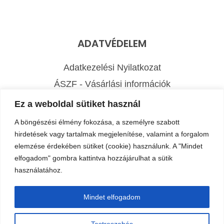
ADATVÉDELEM
Adatkezelési Nyilatkozat
ÁSZF - Vásárlási információk
Elállás a szerződéstől
Ez a weboldal sütiket használ
A böngészési élmény fokozása, a személyre szabott
ELÉRHETŐSÉGEINK
hirdetések vagy tartalmak megjelenítése, valamint a forgalom
elemzése érdekében sütiket (cookie) használunk. A "Mindet
+36 20 377 6314
elfogadom" gombra kattintva hozzájárulhat a sütik
használatához.
info@profitargyalo.hu
KÁRTYÁS FIZETÉS
Mindet elfogadom
Testreszabás