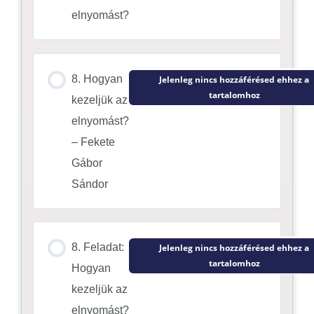
elnyomást?
8. Hogyan
Jelenleg nincs hozzáférésed ehhez a
tartalomhoz
kezeljük az
elnyomást?
– Fekete
Gábor
Sándor
8. Feladat:
Jelenleg nincs hozzáférésed ehhez a
tartalomhoz
Hogyan
kezeljük az
elnyomást?