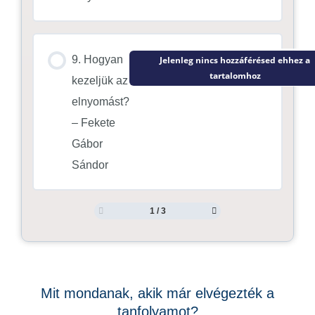
9. Hogyan
Jelenleg nincs hozzáférésed ehhez a
tartalomhoz
kezeljük az
elnyomást?
– Fekete
Gábor
Sándor
1 / 3
Mit mondanak, akik már elvégezték a
tanfolyamot?