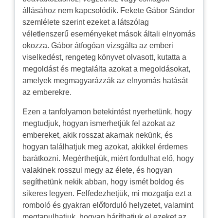
állásához nem kapcsolódik. Fekete Gábor Sándor
szemlélete szerint ezeket a látszólag
véletlenszerű eseményeket mások általi elnyomás
okozza. Gábor átfogóan vizsgálta az emberi
viselkedést, rengeteg könyvet olvasott, kutatta a
megoldást és megtalálta azokat a megoldásokat,
amelyek megmagyarázzák az elnyomás hatását
az emberekre.
Ezen a tanfolyamon betekintést nyerhetünk, hogy
megtudjuk, hogyan ismerhetjük fel azokat az
embereket, akik rosszat akarnak nekünk, és
hogyan találhatjuk meg azokat, akikkel érdemes
barátkozni. Megérthetjük, miért fordulhat elő, hogy
valakinek rosszul megy az élete, és hogyan
segíthetünk nekik abban, hogy ismét boldog és
sikeres legyen. Felfedezhetjük, mi mozgatja ezt a
romboló és gyakran előforduló helyzetet, valamint
megtanulhatjuk, hogyan háríthatjuk el ezeket az