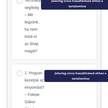
Technikai
Jelenleg nincs hozzáférésed ehhez a
tartalomhoz
segítség
– Mit
tegyünk,
ha nem
küldi el
az űrlap
magát?
1. Hogyan
Jelenleg nincs hozzáférésed ehhez a
tartalomhoz
kezeljük az
elnyomást?
– Fekete
Gábor