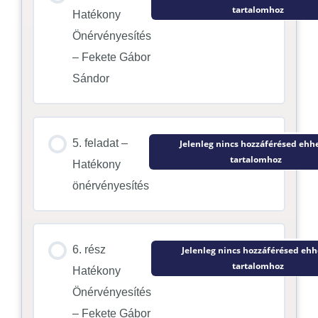
tartalomhoz
Hatékony
Önérvényesítés
– Fekete Gábor
Sándor
5. feladat –
Jelenleg nincs hozzáférésed ehh
tartalomhoz
Hatékony
önérvényesítés
6. rész
Jelenleg nincs hozzáférésed ehh
tartalomhoz
Hatékony
Önérvényesítés
– Fekete Gábor