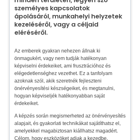
minden területén, legyen szó
személyes kapcsolatok
ápolásáról, munkahelyi helyzetek
kezeléséről, vagy a céljaid
eléréséről.
Az emberek gyakran nehezen állnak ki
önmagukért, vagy nem tudják hatékonyan
képviselni érdekeiket, ami frusztrációhoz és
elégedetlenséghez vezethet. Ez a tanfolyam
azoknak szól, akik szeretnék fejleszteni
önérvényesítési készségeiket, és megtanulni,
hogyan képviseljék hatékonyabban saját
érdekeiket.
A képzés során megismerheted az önérvényesítés
alapjait, és gyakorlati technikákat sajátíthatsz el,
amelyekkel magabiztosan kiállhatsz magadért.
Célom, hogy eszközöket adjak a kezedbe,