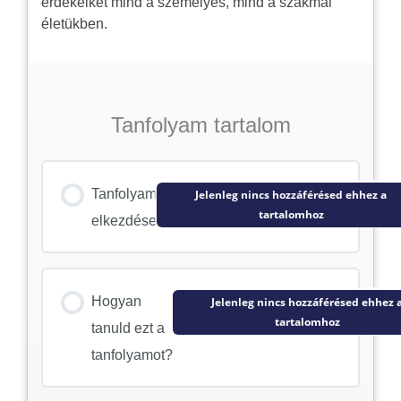
érdekeiket mind a személyes, mind a szakmai
életükben.
Tanfolyam tartalom
Tanfolyam
Jelenleg nincs hozzáférésed ehhez a
tartalomhoz
elkezdése
Hogyan
Jelenleg nincs hozzáférésed ehhez 
tartalomhoz
tanuld ezt a
tanfolyamot?