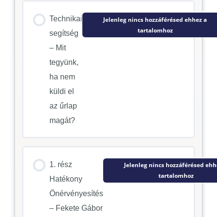
Technikai
Jelenleg nincs hozzáférésed ehhez a
tartalomhoz
segítség
– Mit
tegyünk,
ha nem
küldi el
az űrlap
magát?
1. rész
Jelenleg nincs hozzáférésed ehh
tartalomhoz
Hatékony
Önérvényesítés
– Fekete Gábor