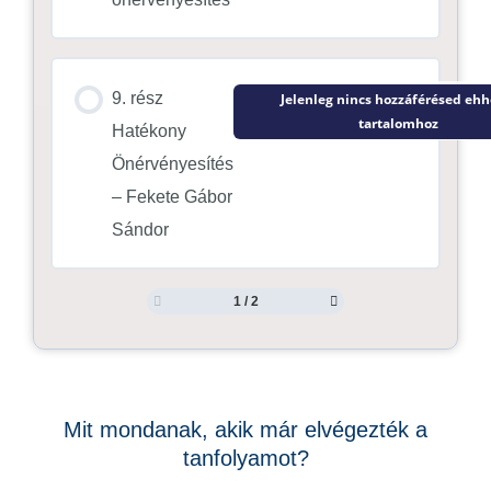
9. rész
Jelenleg nincs hozzáférésed ehh
tartalomhoz
Hatékony
Önérvényesítés
– Fekete Gábor
Sándor
1 / 2
Mit mondanak, akik már elvégezték a
tanfolyamot?