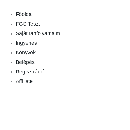
Skip
to
Főoldal
content
FGS Teszt
Saját tanfolyamaim
Ingyenes
Könyvek
Belépés
Regisztráció
Affiliate