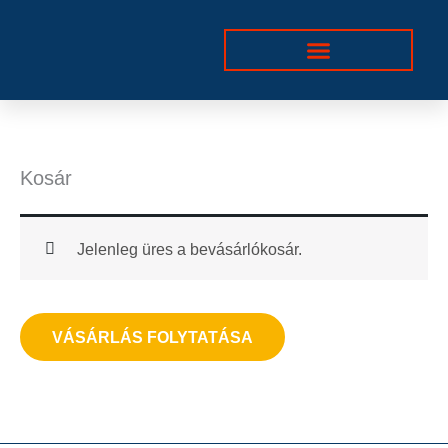
Skip
to
content
Kosár
Jelenleg üres a bevásárlókosár.
VÁSÁRLÁS FOLYTATÁSA