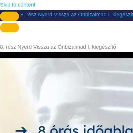
Skip to content
8. rész Nyerd Vissza az Önbizalmad I. kiegészí
8. rész Nyerd Vissza az Önbizalmad I. kiegészítő