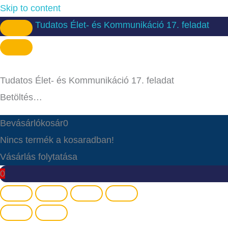
Skip to content
Tudatos Élet- és Kommunikáció 17. feladat
Tudatos Élet- és Kommunikáció 17. feladat
Betöltés…
Bevásárlókosár
0
Nincs termék a kosaradban!
Vásárlás folytatása
0