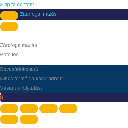
Skip to content
Zárófogalmazás
Zárófogalmazás
Betöltés…
Bevásárlókosár
0
Nincs termék a kosaradban!
Vásárlás folytatása
0