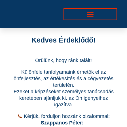
Skip
to
content
Kedves Érdeklődő!
Örülünk, hogy ránk talált!
Különféle tanfolyamaink érhetők el az
önfejlesztés, az értékesítés és a cégvezetés
területén.
Ezeket a képzéseket személyes tanácsadás
keretében ajánljuk ki, az Ön igényeihez
igazítva.
📞
Kérjük, forduljon hozzánk bizalommal:
Szappanos Péter: