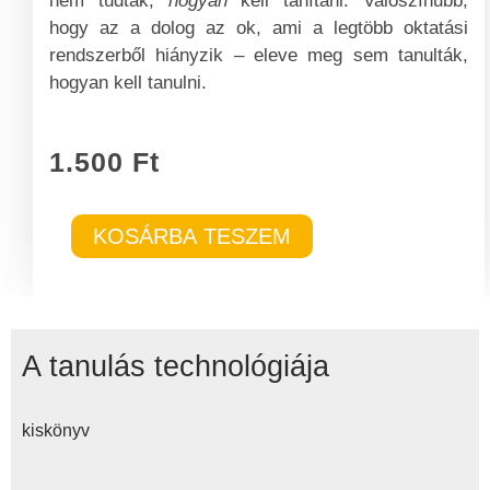
nem tudták,
hogyan
kell tanítani. Valószínűbb,
hogy az a dolog az ok, ami a legtöbb oktatási
rendszerből hiányzik – eleve meg sem tanulták,
hogyan kell tanulni.
1.500
Ft
A
KOSÁRBA TESZEM
tanulás
technológiája
mennyiség
A tanulás technológiája
kiskönyv