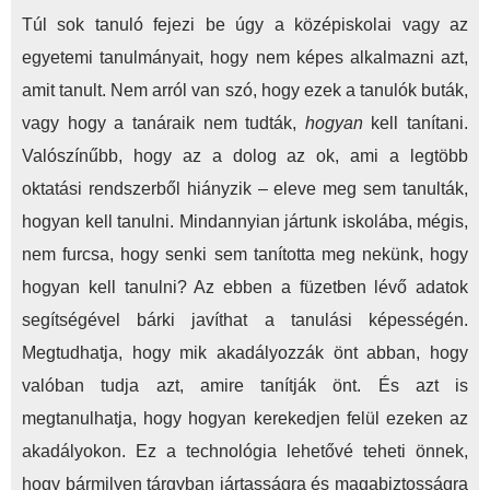
Túl sok tanuló fejezi be úgy a középiskolai vagy az
egyetemi tanulmányait, hogy nem képes alkalmazni azt,
amit tanult. Nem arról van szó, hogy ezek a tanulók buták,
vagy hogy a tanáraik nem tudták,
hogyan
kell tanítani.
Valószínűbb, hogy az a dolog az ok, ami a legtöbb
oktatási rendszerből hiányzik – eleve meg sem tanulták,
hogyan kell tanulni. Mindannyian jártunk iskolába, mégis,
nem furcsa, hogy senki sem tanította meg nekünk, hogy
hogyan kell tanulni? Az ebben a füzetben lévő adatok
segítségével bárki javíthat a tanulási képességén.
Megtudhatja, hogy mik akadályozzák önt abban, hogy
valóban tudja azt, amire tanítják önt. És azt is
megtanulhatja, hogy hogyan kerekedjen felül ezeken az
akadályokon. Ez a technológia lehetővé teheti önnek,
hogy bármilyen tárgyban jártasságra és magabiztosságra