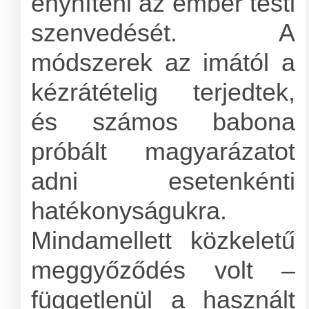
enyhíteni az ember testi
szenvedését. A
módszerek az imától a
kézrátételig terjedtek,
és számos babona
próbált magyarázatot
adni esetenkénti
hatékonyságukra.
Mindamellett közkeletű
meggyőződés volt –
függetlenül a használt