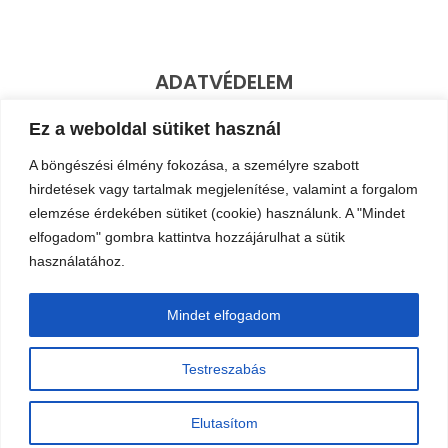
ADATVÉDELEM
Ez a weboldal sütiket használ
Adatkezelési Nyilatkozat
ÁSZF - Vásárlási információk
A böngészési élmény fokozása, a személyre szabott
hirdetések vagy tartalmak megjelenítése, valamint a forgalom
Elállás a szerződéstől
elemzése érdekében sütiket (cookie) használunk. A "Mindet
elfogadom" gombra kattintva hozzájárulhat a sütik
ELÉRHETŐSÉGEINK
használatához.
+36 20 377 6314
Mindet elfogadom
info@profitargyalo.hu
Testreszabás
KÁRTYÁS FIZETÉS
Elutasítom