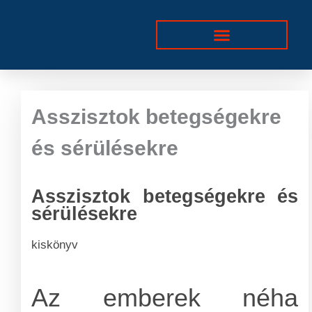
Skip
to
content
Asszisztok betegségekre
és sérülésekre
Asszisztok betegségekre és
sérülésekre
kiskönyv
Az emberek néha