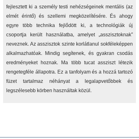
fejlesztett ki a személy testi nehézségeinek mentális (az
elmét érintő) és szellemi megközelítésére. És ahogy
egyre több technika fejlődött ki, a technológiák új
csoportja került használatba, amelyet „asszisztoknak”
neveznek. Az asszisztok szinte korlátlanul sokféleképpen
alkalmazhatóak. Mindig segítenek, és gyakran csodás
eredményeket hoznak. Ma több tucat assziszt létezik
rengetegféle állapotra. Ez a tanfolyam és a hozzá tartozó
füzet tartalmaz néhányat a legalapvetőbbek és
legszélesebb körben használtak közül.