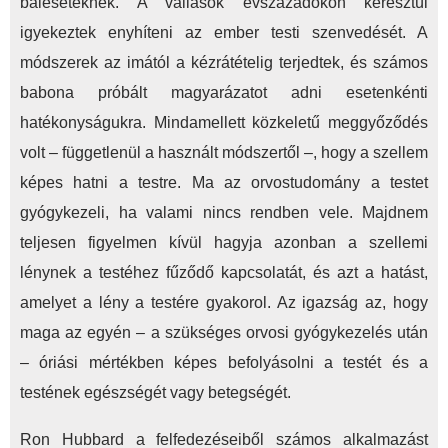
baleseteknek. A vallások évszázadokon keresztül
igyekeztek enyhíteni az ember testi szenvedését. A
módszerek az imától a kézrátételig terjedtek, és számos
babona próbált magyarázatot adni esetenkénti
hatékonyságukra. Mindamellett közkeletű meggyőződés
volt – függetlenül a használt módszertől –, hogy a szellem
képes hatni a testre. Ma az orvostudomány a testet
gyógykezeli, ha valami nincs rendben vele. Majdnem
teljesen figyelmen kívül hagyja azonban a szellemi
lénynek a testéhez fűződő kapcsolatát, és azt a hatást,
amelyet a lény a testére gyakorol. Az igazság az, hogy
maga az egyén – a szükséges orvosi gyógykezelés után
– óriási mértékben képes befolyásolni a testét és a
testének egészségét vagy betegségét.
Ron Hubbard a felfedezéseiből számos alkalmazást