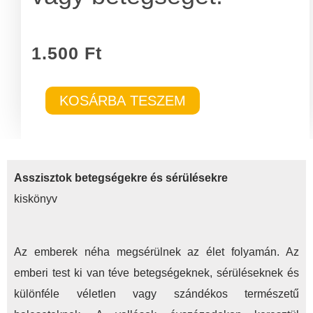
1.500
Ft
Asszisztok
KOSÁRBA TESZEM
betegségekre
és
sérülésekre
Asszisztok betegségekre és sérülésekre
mennyiség
kiskönyv
Az emberek néha megsérülnek az élet folyamán. Az
emberi test ki van téve betegségeknek, sérüléseknek és
különféle véletlen vagy szándékos természetű