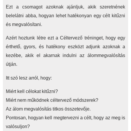
Ezt a csomagot azoknak ajánljuk, akik szeretnének
csak
belelátni abba, hogyan lehet hatékonyan egy célt kitűzni
kezdőknek!
és megvalósítani.
mennyiség
Azért hoztunk létre ezt a Céltervező tréninget, hogy egy
érthető, gyors, és hatékony eszközt adjunk azoknak a
kezébe, akik el akarnak indulni az álommegvalósítás
útján.
Itt szó lesz arról, hogy:
Miért kell célokat kitűzni?
Miért nem működnek céltervező módszerek?
Az álom megvalósítás titkos összetevője.
Pontosan, hogyan kell megtervezni a célt, hogy az meg is
valósuljon?