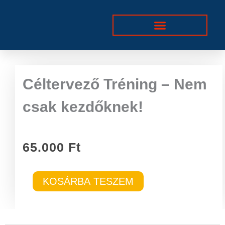
Skip
to
content
Céltervező Tréning – Nem
csak kezdőknek!
65.000
Ft
Céltervező
KOSÁRBA TESZEM
Tréning
–
Nem