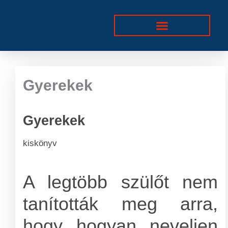
Skip
to
content
Gyerekek
Gyerekek
kiskönyv
A legtöbb szülőt nem
tanították meg arra,
hogy hogyan neveljen