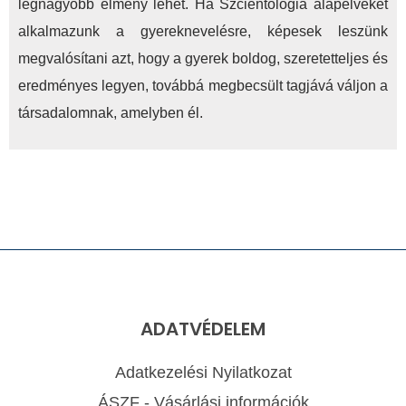
legnagyobb élmény lehet. Ha Szcientológia alapelveket
alkalmazunk a gyereknevelésre, képesek leszünk
megvalósítani azt, hogy a gyerek boldog, szeretetteljes és
eredményes legyen, továbbá megbecsült tagjává váljon a
társadalomnak, amelyben él.
ADATVÉDELEM
Adatkezelési Nyilatkozat
ÁSZF - Vásárlási információk