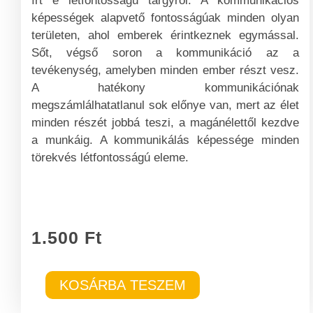
írt e létfontosságú tárgyról. A kommunikációs
képességek alapvető fontosságúak minden olyan
területen, ahol emberek érintkeznek egymással.
Sőt, végső soron a kommunikáció az a
tevékenység, amelyben minden ember részt vesz.
A hatékony kommunikációnak
megszámlálhatatlanul sok előnye van, mert az élet
minden részét jobbá teszi, a magánélettől kezdve
a munkáig. A kommunikálás képessége minden
törekvés létfontosságú eleme.
1.500
Ft
Kommunikáció
KOSÁRBA TESZEM
mennyiség