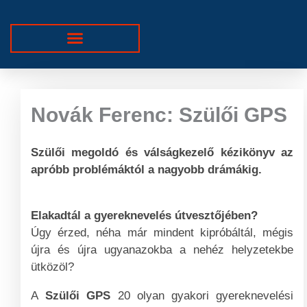
Skip
to
content
Novák
Ferenc:
Novák Ferenc: Szülői GPS
Szülői
GPS
Szülői megoldó és válságkezelő kézikönyv az
mennyiség
apróbb problémáktól a nagyobb drámákig.
Elakadtál a gyereknevelés útvesztőjében?
Úgy érzed, néha már mindent kipróbáltál, mégis
újra és újra ugyanazokba a nehéz helyzetekbe
ütközöl?
A
Szülői GPS
20 olyan gyakori gyereknevelési