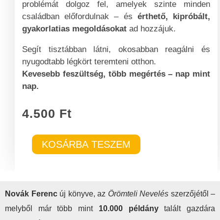
problémát dolgoz fel, amelyek szinte minden
családban előfordulnak – és
érthető, kipróbált,
gyakorlatias megoldásokat
ad hozzájuk.
Segít tisztábban látni, okosabban reagálni és
nyugodtabb légkört teremteni otthon.
Kevesebb feszültség, több megértés – nap mint
nap.
4.500
Ft
KOSÁRBA TESZEM
Novák Ferenc
új könyve, az
Örömteli Nevelés
szerzőjétől –
melyből már több mint
10.000 példány
talált gazdára