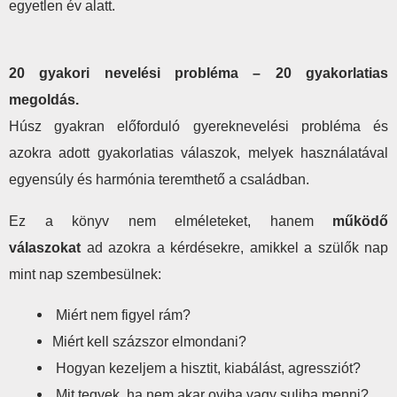
egyetlen év alatt.
20 gyakori nevelési probléma – 20 gyakorlatias
megoldás.
Húsz gyakran előforduló gyereknevelési probléma és
azokra adott gyakorlatias válaszok, melyek használatával
egyensúly és harmónia teremthető a családban.
Ez a könyv nem elméleteket, hanem
működő
válaszokat
ad azokra a kérdésekre, amikkel a szülők nap
mint nap szembesülnek:
Miért nem figyel rám?
Miért kell százszor elmondani?
Hogyan kezeljem a hisztit, kiabálást, agressziót?
Mit tegyek, ha nem akar oviba vagy suliba menni?