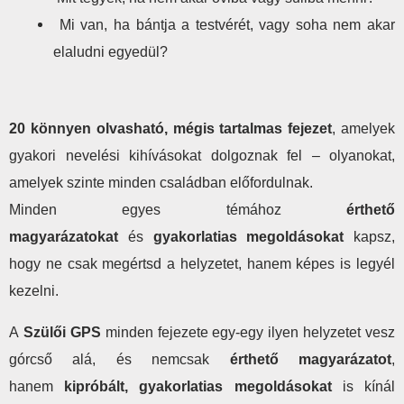
Mi van, ha bántja a testvérét, vagy soha nem akar
elaludni egyedül?
20 könnyen olvasható, mégis tartalmas fejezet
, amelyek
gyakori nevelési kihívásokat dolgoznak fel – olyanokat,
amelyek szinte minden családban előfordulnak.
Minden egyes témához
érthető
magyarázatokat
és
gyakorlatias megoldásokat
kapsz,
hogy ne csak megértsd a helyzetet, hanem képes is legyél
kezelni.
A
Szülői GPS
minden fejezete egy-egy ilyen helyzetet vesz
górcső alá, és nemcsak
érthető magyarázatot
,
hanem
kipróbált, gyakorlatias megoldásokat
is kínál