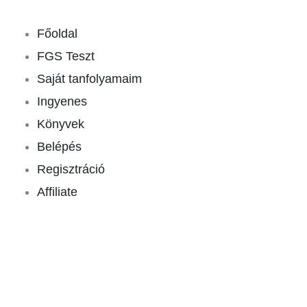
Skip
Preclearek
to
kézikönyve
Főoldal
content
mennyiség
FGS Teszt
Saját tanfolyamaim
Ingyenes
Könyvek
Belépés
Regisztráció
Affiliate