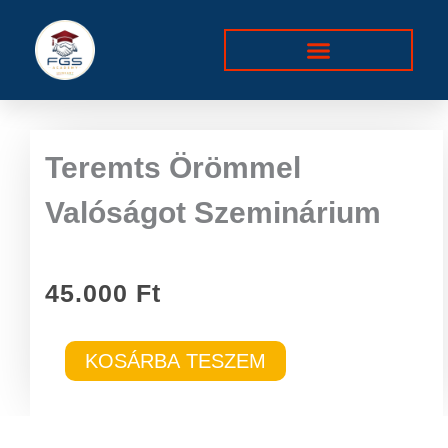
Skip
to
content
Teremts Örömmel
Valóságot Szeminárium
45.000
Ft
Teremts
KOSÁRBA TESZEM
Örömmel
Valóságot
Szeminárium