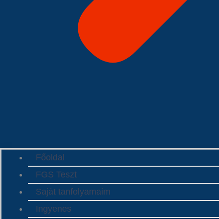
Főoldal
FGS Teszt
Saját tanfolyamaim
Ingyenes