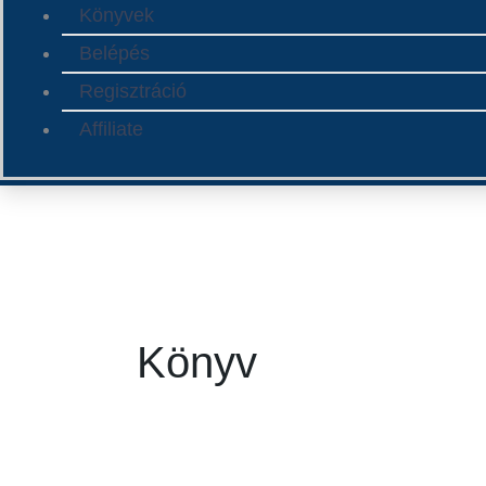
Könyvek
Belépés
Regisztráció
Affiliate
Search
for:
Könyv