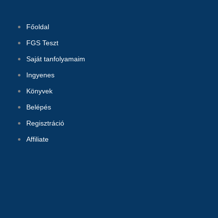
Skip
to
Főoldal
content
FGS Teszt
Saját tanfolyamaim
Ingyenes
Könyvek
Belépés
Regisztráció
Affiliate