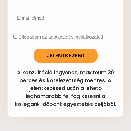
Email
Elfogadom az adatkezelési nyilatkozatot!
JELENTKEZEM!
A konzultáció ingyenes, maximum 30
perces és kötelezettség mentes. A
jelentkezésed után a lehető
leghamarabb fel fog keresni a
kollégánk időpont egyeztetés céljából.