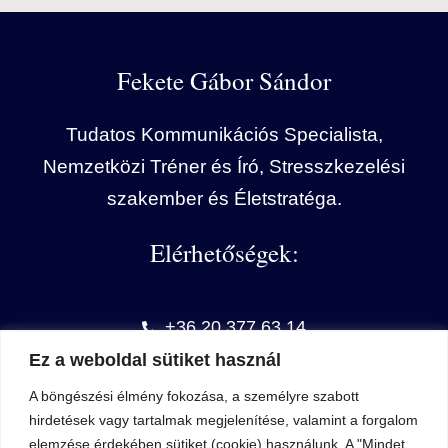
Fekete Gábor Sándor
Tudatos Kommunikációs Specialista,
Nemzetközi Tréner és Író, Stresszkezelési
szakember és Életstratéga.
Elérhetőségek:
+36 20 377 63 14
Ez a weboldal sütiket használ
info@profitargyalo.hu
A böngészési élmény fokozása, a személyre szabott
FGS Kommunikációs Tréningek
hirdetések vagy tartalmak megjelenítése, valamint a forgalom
elemzése érdekében sütiket (cookie) használunk. A "Mindet