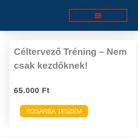
Skip
to
content
Céltervező Tréning – Nem
csak kezdőknek!
65.000
Ft
Céltervező
KOSÁRBA TESZEM
Tréning
–
Nem