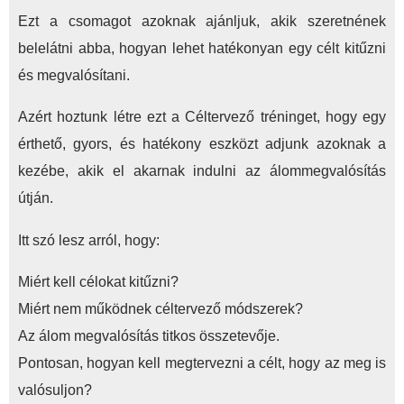
Ezt a csomagot azoknak ajánljuk, akik szeretnének
csak
belelátni abba, hogyan lehet hatékonyan egy célt kitűzni
kezdőknek!
és megvalósítani.
mennyiség
Azért hoztunk létre ezt a Céltervező tréninget, hogy egy
érthető, gyors, és hatékony eszközt adjunk azoknak a
kezébe, akik el akarnak indulni az álommegvalósítás
útján.
Itt szó lesz arról, hogy:
Miért kell célokat kitűzni?
Miért nem működnek céltervező módszerek?
Az álom megvalósítás titkos összetevője.
Pontosan, hogyan kell megtervezni a célt, hogy az meg is
valósuljon?