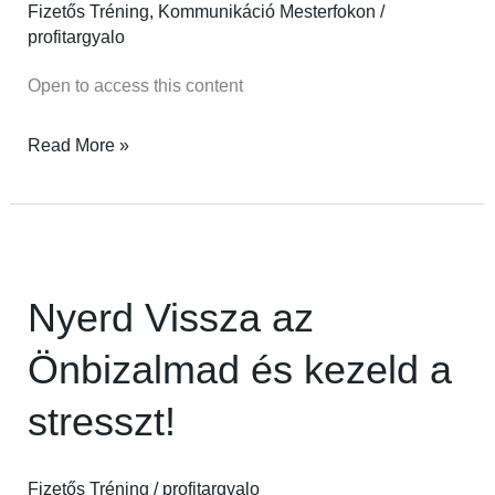
Fizetős Tréning
,
Kommunikáció Mesterfokon
/
profitargyalo
Open to access this content
Read More »
Nyerd
Vissza
Nyerd Vissza az
az
Önbizalmad
Önbizalmad és kezeld a
és
stresszt!
kezeld
a
stresszt!
Fizetős Tréning
/
profitargyalo