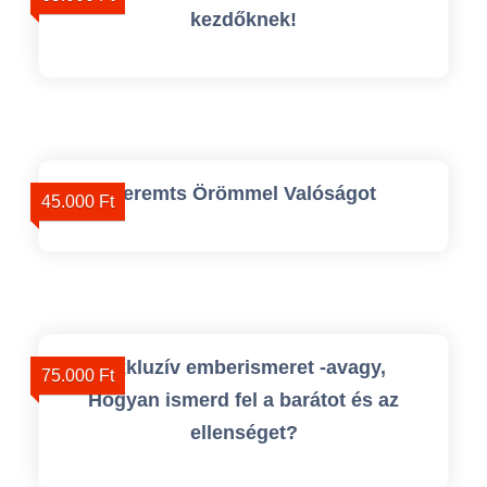
kezdőknek!
Teremts Örömmel Valóságot
45.000 Ft
Exkluzív emberismeret -avagy,
75.000 Ft
Hogyan ismerd fel a barátot és az
ellenséget?