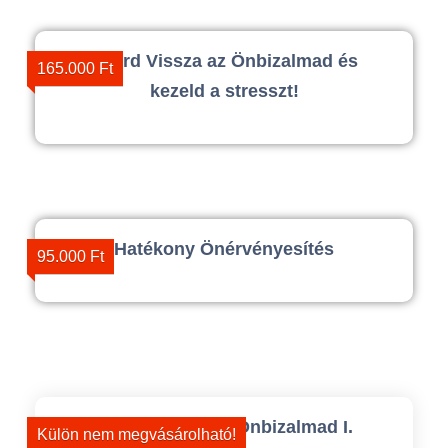
Nyerd Vissza az Önbizalmad és
165.000 Ft
kezeld a stresszt!
Hatékony Önérvényesítés
95.000 Ft
Nyerd Vissza az Önbizalmad I.
Külön nem megvásárolható!