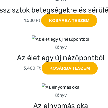
sszisztok betegségekre és sérül
1.500
Ft
KOSÁRBA TESZEM
Könyv
Az élet egy új nézőpontból
3.400
Ft
KOSÁRBA TESZEM
Könyv
Az elnyomás oka