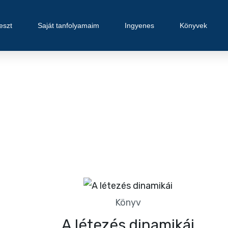
eszt
Saját tanfolyamaim
Ingyenes
Könyvek
Könyv
A létezés dinamikái