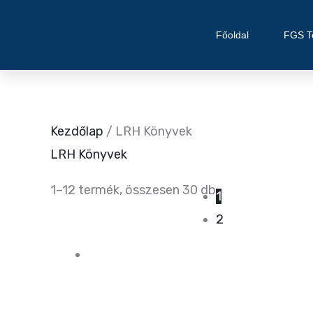
Skip
to
Főoldal
FGS T
content
Kezdőlap
/ LRH Könyvek
LRH Könyvek
1–12 termék, összesen 30 db
1
2