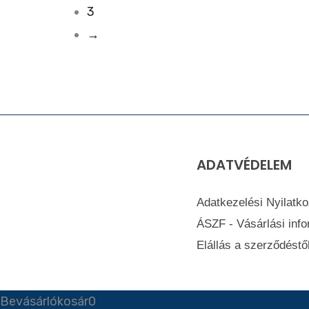
3
→
ADATVÉDELEM
Adatkezelési Nyilatko
ÁSZF - Vásárlási inf
Elállás a szerződéstő
Bevásárlókosár
0