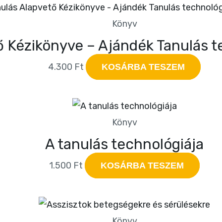
Könyv
ő Kézikönyve – Ajándék Tanulás t
4.300
Ft
KOSÁRBA TESZEM
Könyv
A tanulás technológiája
1.500
Ft
KOSÁRBA TESZEM
Könyv