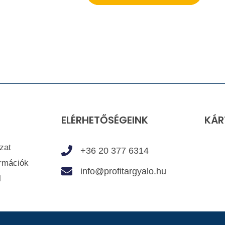
ELÉRHETŐSÉGEINK
KÁR
zat
+36 20 377 6314
ormációk
info@profitargyalo.hu
l